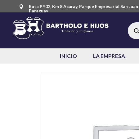
Ruta PY02, Km 8 Acaray, Parque Empresarial San Juan 

Paraguay
Búsq
de
produ
INICIO
LA EMPRESA