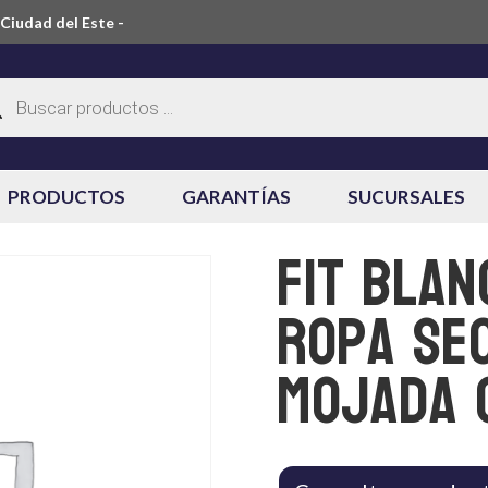
Ciudad del Este -
ueda
ctos
PRODUCTOS
GARANTÍAS
SUCURSALES
Fit Blan
ropa sec
mojada 