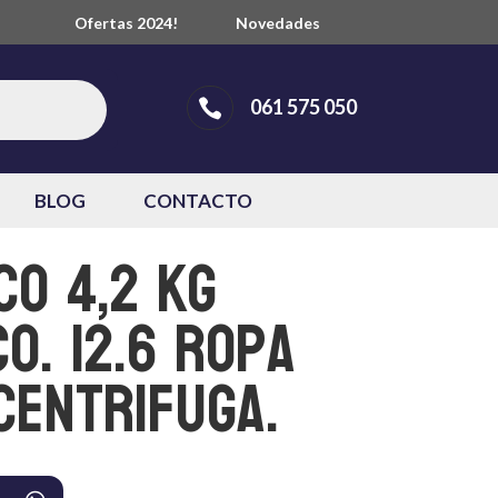
Ofertas 2024!
Novedades
061 575 050

BLOG
CONTACTO
co 4,2 Kg
o. 12.6 ropa
Centrifuga.