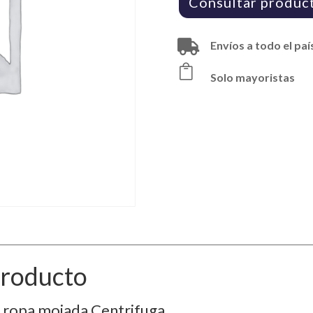
Consultar produc

Envíos a todo el paí

Solo mayoristas
Producto
6 ropa mojada Centrifuga.