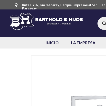
Ruta PY02, Km 8 Acaray, Parque Empresarial San Juan 

Paraguay
Búsq
de
produ
INICIO
LA EMPRESA