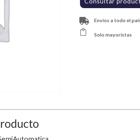
Consultar produc

Envíos a todo el paí

Solo mayoristas
Producto
 SemiAutomatica