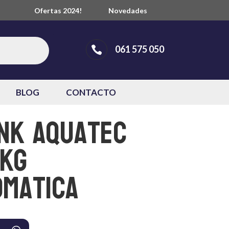
Ofertas 2024!
Novedades
061 575 050

BLOG
CONTACTO
nk Aquatec
 Kg
omatica