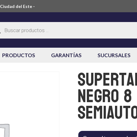
Ciudad del Este -
ueda
ctos
PRODUCTOS
GARANTÍAS
SUCURSALES
Superta
Negro 8
SemiAut