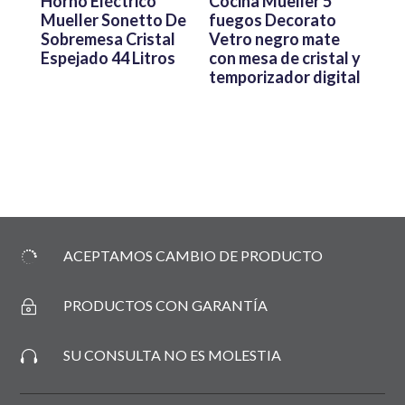
Horno Eléctrico
Cocina Mueller 5
Mueller Sonetto De
fuegos Decorato
Sobremesa Cristal
Vetro negro mate
Espejado 44 Litros
con mesa de cristal y
temporizador digital
ACEPTAMOS CAMBIO DE PRODUCTO

PRODUCTOS CON GARANTÍA
~
SU CONSULTA NO ES MOLESTIA
